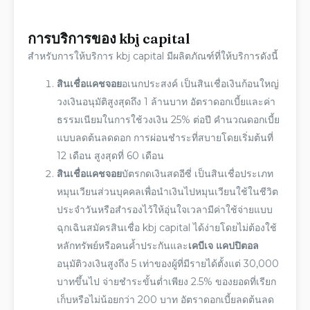
การบริการ
ของ
kbj capital
สำหรับการให้บริการ
kbj capital
มี
ผลิตภัณฑ์
ที่ให้บริการดังนี้
สินเชื่อแคชจอย
อเนกประสงค์ เป็นสินเชื่อเงินก้อนใหญ่
วงเงินอนุมัติสูงสุดถึง 1 ล้านบาท อัตราดอกเบี้ยและค่า
ธรรมเนียมในการใช้วงเงิน 25% ต่อปี คำนวณดอกเบี้ย
แบบลดต้นลดดอก การผ่อนชำระที่สบายโดยเริ่มต้นที่
12 เดือน สูงสุดที่ 60 เดือน
สินเชื่อแคชจอย
บัตรกดเงินสดอีซี่ เป็นสินเชื่อประเภท
หมุนเวียนส่วนบุคคลเพื่อนำเงินไปหมุนเวียนใช้ในชีวิต
ประจำวันหรือสำรองไว้ให้อุ่นใจเวลามีค่าใช้จ่ายแบบ
ฉุกเฉินสมัครสินเชื่อ
kbj capital
ได้ง่ายโดยไม่ต้องใช้
หลักทรัพย์หรือคนค้ำประกันและ
เคบีเจ แคปปิตอล
อนุมัติวงเงินสูงถึง 5 เท่าของผู้ที่มีรายได้ตั้งแต่ 30,000
บาทขึ้นไป จ่ายชำระขั้นต่ำเพียง 2.5% ของยอดที่เรียก
เก็บหรือไม่น้อยกว่า 200 บาท อัตราดอกเบี้ยลดต้นลด