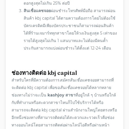
ดอกสูงสุดไม่เกิน 25% ต่อปี
สินเชื่อแคชจอย
ผ่อนชำระโทรศัพท์มือถือ สามารถผ่อน
สินค้า
kbj capital
ได้ตามความต้องการโดยไม่ต้องใช้
บัตรเครดิตมีเพียงบัตรประชาชนก็สามารถผ่อนสินค้า
ได้ที่ร้านเจมาร์ททุกสาขาโดยให้วงเงินสูงสุด 5 เท่าของ
รายได้สูงสุดไม่เกิน 1 แสนบาทและไม่ต้องมีคนค้ำ
ประกันสามารถแบ่งผ่อนชำระได้ตั้งแต่ 12-24 เดือน
ช่องทาง
ติดต่อ
kbj capital
สำหรับใครที่มีความต้องการ
สมัครสินเชื่อแคชจอย
สามารถที่
จะ
ติดต่อ
kbj capital
เพื่อขอ
สินเชื่อแคชจอย
ได้หลากหลาย
ช่องทางไม่ว่าจะเป็น
kashjoy สาขา
ที่อยู่ใกล้ ๆ บ้านหรือใกล้
กับที่ทำงานหรือสะดวกสาขาไหนก็ไปใช้บริการได้หรือ
สามารถจะ
ติดต่อ
kbj capital
ผ่านสำนักงานใหญ่โดยตรงหรือ
อีกหนึ่งช่องทางที่สามารถ
ติดต่อ
ได้สะดวกและรวดเร็วคือช่อง
ทาง
ออนไลน์
โดยสามารถ
ติดต่อ
ผ่านไลน์ไอดีหรือผ่านหน้า