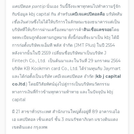
แคปปิตอล pantip
นั่นเอง วันนี้จึงจะพาทุกคนไปทำความรู้จัก
กับ
ข้อมูล
kbj capital
กัน สำหรับ
เคบีเจแคปปิตอลคือ
บริษัทสิน
เชื่อเงินด่วน
ซึ่งไม่ได้ให้บริการในลักษณะของธนาคารแต่เป็น
บริษัทที่ให้บริการผ่านเครื่องหมายการค้า
สินเชื่อแคชจอย
โดย
จดทะเบียนถูกต้องตามกฎหมาย ทั้งนี้ก่อนที่จะมาเป็น
kbj
ได้มี
การก่อตั้งบริษัทเจเอ็มที พลัส จำกัด (JMT Plus) ในปี 2554
หลังจากนั้นในปี 2559 เปลี่ยนชื่อบริษัทมาเป็นบริษัท J
Fintech Co., Ltd. เป็นต้นมาและในวันที่ 29 มกราคม 2564
บริษัท KB Kookmin card Co., Ltd. ได้ร่วมทุนกับ Jaymart
และได้ก่อตั้งเป็น
บริษัท เคบีเจแคปปิตอล จำกัด
(
kb j capital
co.ltd
.
) โดยมี
วิสัยทัศน์
มุ่งไปสู่การเป็นบริษัทนวัตกรรม
ทางการเงินที่ก้าวข้ามทุกความท้าทาย และในปัจจุบัน
kbj
capital
มี 21 สาขาทั่วประเทศ สำนักงานใหญ่ตั้งอยู่ที่ 89 อาคารเอไอ
เอ แคปปิตอล เซ็นเตอร์ ชั้น 3 ถนนรัชดาภิเษก แขวงดินแดง
เขตดินแดง กรุงเทพ