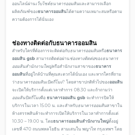
ออนไลน์
ผ่าน
เว็บไซต์ธนาคารออมสิน
และสามารถเลือก
ผลิตภัณฑ์
ของ
ธนาคารออมสิน
ได้ตามความเหมาะสมหรือตาม
ความต้องการได้นั่นเอง
ช่องทางติดต่อ
กับ
ธนาคารออมสิน
สำหรับใครที่ต้องการจะติดต่อกับ
ธนาคารออมสิน
หรือ
ธนาคาร
ออมสิน gsb
สามารถติดต่อผ่าน
ช่องทางติดต่อ
ของ
ธนาคาร
ออมสินสำนักงานใหญ่
หรือสำนักงานสาขาของ
ธนาคาร
ออมสิน
ที่อยู่ใกล้บ้านที่คุณสะดวกได้นั่นเอง และหากใครที่ถาม
ว่า
ธนาคารออมสินเปิดกี่โมง
? โดยสาขาปกติทั่วไปของ
ออมสิน
จะเปิดให้บริการตั้งแต่
เวลาทำการ
08.30 และถ้าถามว่า
ออมสินปิดกี่โมง
คือ
ธนาคารออมสิน gsb
จะทำการปิดให้
บริการในเวลา 15.00 น. และสำหรับ
ธนาคารออมสิน
สาขาใน
ห้างสรรพสินค้าจะทำการเปิดให้บริการใน
เวลาทำการ
ตั้งแต่
10.30 – 19.00 น. โดย
ธนาคารออมสินสำนักงานใหญ่
ตั้งอยู่
เลขที่ 470 ถนนพหลโยธิน สามเสนใน พญาไท กรุงเทพฯ โดย