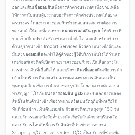
ออกและ
สินเชื่อออมสิน
เพื่อการค้าต่างประเทศ เพื่อช่วยเหลือ
ให้การสนับสนุนผู้ประกอบธุรกิจการค้าต่างประเทศได้อย่าง
ครบวงจร โดย
ธนาคารออมสิน
ช่วยตอบสนองความต้องการ
ของลูกค้าให้มากที่สุดเพราะ
ธนาคารออมสิน gsb
ให้บริการที่
รวดเร็วเปี่ยมประสิทธิภาพ และเชื่อถือได้ และสำหรับบริการ
ด้านธุรกิจนำเข้า Import Services ด้วยความน่าเชื่อถือและ
มั่นคงของ
ออมสิน
จะทำให้คู่ค้าของผู้ใช้บริการมั่นใจได้ว่าเลต
เตอร์ออฟเครดิตที่เปิดจาก
ธนาคารออมสิน
จะเป็นสื่อกลางใน
การชำระเงินที่เชื่อถือได้ และบริการ
สินเชื่อออมสิน
เพื่อการนำ
เข้าเป็นบริการที่ช่วยเสริมสภาพคล่องทางการเงินและเป็น
ทุนหมุนเวียนเพื่อการนำเข้าของธุรกิจ โดยสามารถติดต่อขอ
ทำสัญญา T/R กับ
ธนาคารออมสิน gsb
และรับเอกสารแสดง
สิทธิ์ในสินค้านำเข้าเพื่อจำหน่ายหรือเป็นวัตถุดิบที่ท่าเรือได้
ทันทีก่อนชำระเงินคืน
ออมสิน
ด้วยเครดิตนานสูงสุด 180 วัน
และบริการออกหนังสือค้ำประกันเพื่อรับสินค้าจากบริษัทเรือ
และบริการโอนสิทธิ์การรับสินค้าที่นำเข้าทางอากาศ
Shipping: S/G Deliver Order : D/O เป็นบริการที่ช่วยเพิ่ม