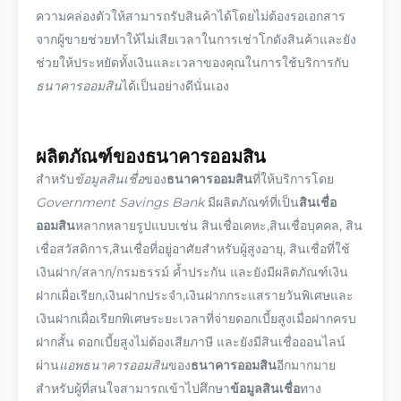
ความคล่องตัวให้สามารถรับสินค้าได้โดยไม่ต้องรอเอกสาร
จากผู้ขายช่วยทำให้ไม่เสียเวลาในการเช่าโกดังสินค้าและยัง
ช่วยให้ประหยัดทั้งเงินและเวลาของคุณในการใช้บริการกับ
ธนาคารออมสิน
ได้เป็นอย่างดีนั่นเอง
ผลิตภัณฑ์
ของ
ธนาคารออมสิน
สำหรับ
ข้อมูลสินเชื่อ
ของ
ธนาคารออมสิน
ที่ให้บริการโดย
Government Savings Bank
มี
ผลิตภัณฑ์
ที่เป็น
สินเชื่อ
ออมสิน
หลากหลายรูปแบบเช่น สินเชื่อเคหะ,สินเชื่อบุคคล, สิน
เชื่อสวัสดิการ,สินเชื่อที่อยู่อาศัยสำหรับผู้สูงอายุ, สินเชื่อที่ใช้
เงินฝาก/สลาก/กรมธรรม์ ค้ำประกัน และยังมี
ผลิตภัณฑ์
เงิน
ฝากเผื่อเรียก,เงินฝากประจำ,เงินฝากกระแสรายวันพิเศษและ
เงินฝากเผื่อเรียกพิเศษระยะเวลาที่จ่ายดอกเบี้ยสูงเมื่อฝากครบ
ฝากสั้น ดอกเบี้ยสูงไม่ต้องเสียภาษี และยังมีสินเชื่อ
ออนไลน์
ผ่าน
แอพธนาคารออมสิน
ของ
ธนาคารออมสิน
อีกมากมาย
สำหรับผู้ที่สนใจสามารถเข้าไปศึกษา
ข้อมูลสินเชื่อ
ทาง