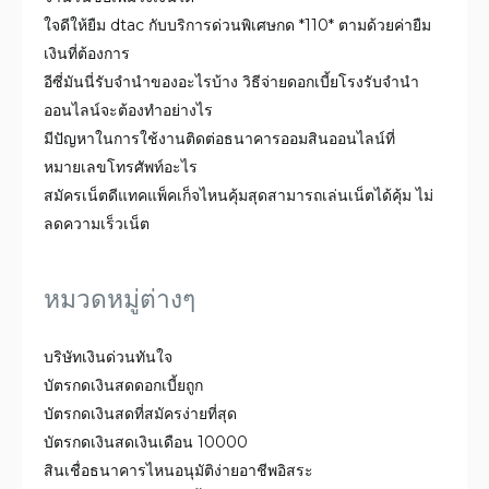
ใจดีให้ยืม dtac กับบริการด่วนพิเศษกด *110* ตามด้วยค่ายืม
เงินที่ต้องการ
อีซี่มันนี่รับจำนำของอะไรบ้าง วิธีจ่ายดอกเบี้ยโรงรับจํานํา
ออนไลน์จะต้องทำอย่างไร
มีปัญหาในการใช้งานติดต่อธนาคารออมสินออนไลน์ที่
หมายเลขโทรศัพท์อะไร
สมัคร​เน็ต​ดี​แทคแพ็คเก็จไหนคุ้มสุดสามารถเล่นเน็ตได้คุ้ม ไม่
ลดความเร็วเน็ต
หมวดหมู่ต่างๆ
บริษัทเงินด่วนทันใจ
บัตรกดเงินสดดอกเบี้ยถูก
บัตรกดเงินสดที่สมัครง่ายที่สุด
บัตรกดเงินสดเงินเดือน 10000
สินเชื่อธนาคารไหนอนุมัติง่ายอาชีพอิสระ