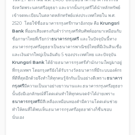
จังหวัดพระนครศรีอยุธยา และจากนั้นกรุงศรีได้นำหลักทรัพย์
เข้าจดทะเบียนในตลาดหลักทรัพย์แห่งประเทศไทยใน พ.ศ.
2520 โดยใช้ชื่อ
ธนาคารกรุงศรี
ภาษาอังกฤษ
คือ
Krungsri
Bank
ที่ออกเสียงตรงกับคำว่ากรุงศรีทับศัพท์ออกมาเหมือนกับ
ชื่อภาษาไทยที่เรียกว่า
ธนาคารกรุงศรี
และในปัจจุบันนี้ทาง
ธนาคารกรุงศรีอยุธยา
เป็นธนาคารพาณิชย์ไทยที่มีเงินสินเชื่อ
และเงินฝากใหญ่เป็นอันดับ 5 ของประเทศไทย และปัจจุบัน
Krungsri Bank
ได้ย้าย
ธนาคารกรุงศรีสํานักงานใหญ่
มาอยู่
ที่กรุงเทพฯ โดยกรุงศรียังได้รับรางวัลธนาคารที่มีระบบองค์กร
ที่ดีที่สุดอีกด้วยจึงทำให้ทุกคนรู้จักกันเป็นอย่างดีเพราะ
ธนาคาร
กรุงศรี
มีความเป็นมาอย่างยาวนานและ
ธนาคารกรุงศรีอยุธยา
นั้นยังมีเอกลักษณ์ที่โดดเด่นทำให้ทุกคนจดจำได้ง่ายเพราะ
ธนาคารกรุงศรี
มีสีเหลืองเหมือนทองคำมีความโดดเด่นช่วย
ทำให้คนที่ได้พบเห็น
ธนาคารกรุงศรีอยุธยา
ต่างก็ชื่นชอบ
นั่นเอง