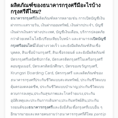
ผลิตภัณฑ์
ของ
ธนาคารกรุงศรี
มีอะไรบ้าง
กรุงศรีดีไหม?
ธนาคารกรุงศรี
มี
ผลิตภัณฑ์
หลากหลายเช่น การ
เปิดบัญชี
เงิน
ฝากกระแสรายวัน, เงินฝากออมทรัพย์, เงินฝากประจำ, บัญชี
เงินฝากเงินตราต่างประเทศ, บัญชีเงินเดือน, บริการปลอดภัย
กว่าด้วยเทคโนโลยีเปรียบเทียบใบหน้า และสามารถ
เปิดบัญชี
กรุงศรีออนไลน์
ได้อย่างรวดเร็ว และยังมี
ผลิตภัณฑ์
สินเชื่อ
บุคคล, สินเชื่อบ้านกรุงศรี, สินเชื่อรถยนต์ และยังมี
ผลิตภัณฑ์
บัตรกรุงศรีเดบิตชิปการ์ด,
บัตรเครดิตกรุงศรี
ในเครือกรุงศรี
คอนซูมเมอร์, บัตรเครดิตนักศึกษา, บัตรของขวัญกรุงศรี,
Krungsri Boarding Card, บัตรกรุงศรี และ
ผลิตภัณฑ์
ของ
ธนาคารกรุงศรี
ประกันชีวิตแบบสะสมทรัพย์, ประกันชีวิตแบบ
คุ้มครองตลอดชีพ, ประกันชีวิตแบบบำนาญ,ประกันชีวิตแบบ
ควบการลงทุน,ประกันสุขภาพและโรคร้ายแรง,ประกัน
อุบัติเหตุและประกันการเดินทาง,ประกันทรัพย์สิน,ประกัน
รถยนต์ของ
ธนาคารกรุงศรี
และยังมี
สินเชื่อกรุงศรี
แบบอื่น ๆ
อีกมากมายและหลายคนถามว่า
ธนาคารกรุงศรีดีไหม pantip