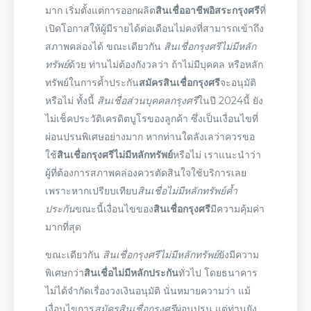
มาก เริ่มตั้งแต่การออกผลิต
สินเชื่ออาชีพอิสระกรุงศรี
ที่
เปิดโอกาสให้ผู้มีรายได้ต่อเดือนไม่คงที่สามารถเข้าถึง
สภาพคล่องได้ ขณะเดียวกัน
สินเชื่อกรุงศรีไม่มีหลัก
ทรัพย์
ด้วย ท่านไม่ต้องกังวลว่า ถ้าไม่มีบุคคล หรือหลัก
ทรัพย์ในการค้ำประกัน
สมัครสินเชื่อกรุงศรี
จะอนุมัติ
หรือไม่ ทั้งนี้
สินเชื่อส่วนบุคคลกรุงศรี
ในปี
2024
นี้ ยัง
ไม่เช็คประวัติเครดิตบูโรของลูกค้า ซึ่งเป็นเงื่อนไขที่
ผ่อนปรนพิเศษอย่างมาก หากท่านใดลังเลว่าควรขอ
ใช้
สินเชื่อกรุงศรีไม่มีหลักทรัพย์
หรือไม่ เราแนะนำว่า
ผู้ที่ต้องการสภาพคล่องควรตัดสินใจใช้บริการเลย
เพราะหากเปรียบเทียบ
สินเชื่อไม่มีหลักทรัพย์ค้ำ
ประกัน
ขณะนี้เงื่อนไขของ
สินเชื่อกรุงศรี
มีความคุ้มค่า
มากที่สุด
ขณะเดียวกัน
สินเชื่อกรุงศรีไม่มีหลักทรัพย์
ยังมีความ
พิเศษกว่า
สินเชื่อไม่มีหลักประกัน
ทั่วไป โดยธนาคาร
ไม่ได้จำกัดเรื่องวงเงินอนุมัติ นั่นหมายความว่า แม้
เงื่อนไขการ
สมัครสินเชื่อกรุงศรี
ผ่อนปรน แต่ท่านยัง