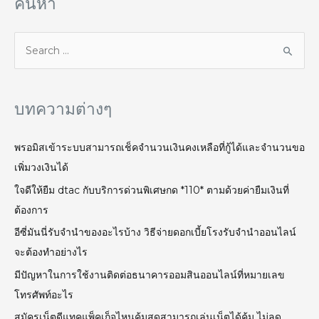
ค้นหา
บทความต่างๆ
พรอมิสเข้าระบบสามารถเช็คจำนวนเงินคงเหลือที่กู้ได้และจำนวนขอ
เพิ่มวงเงินได้
ใจดีให้ยืม dtac กับบริการด่วนพิเศษกด *110* ตามด้วยค่ายืมเงินที่
ต้องการ
อีซี่มันนี่รับจำนำของอะไรบ้าง วิธีจ่ายดอกเบี้ยโรงรับจํานําออนไลน์
จะต้องทำอย่างไร
มีปัญหาในการใช้งานติดต่อธนาคารออมสินออนไลน์ที่หมายเลข
โทรศัพท์อะไร
สมัคร​เน็ต​ดี​แทคแพ็คเก็จไหนคุ้มสุดสามารถเล่นเน็ตได้คุ้ม ไม่ลด