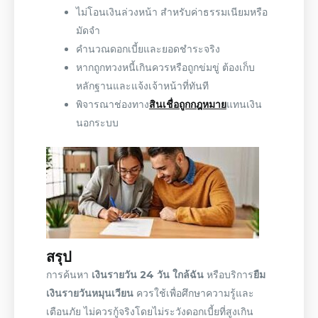
ไม่โอนเงินล่วงหน้า สำหรับค่าธรรมเนียมหรือ
มัดจำ
คำนวณดอกเบี้ยและยอดชำระจริง
หากถูกทวงหนี้เกินควรหรือถูกข่มขู่ ต้องเก็บ
หลักฐานและแจ้งเจ้าหน้าที่ทันที
พิจารณาช่องทาง
สินเชื่อถูกกฎหมาย
แทนเงิน
นอกระบบ
สรุป
การค้นหา
เงินรายวัน 24 วัน ใกล้ฉัน
หรือบริการ
ยืม
เงินรายวันหมุนเวียน
ควรใช้เพื่อศึกษาความรู้และ
เตือนภัย
ไม่ควรกู้จริงโดยไม่ระวังดอกเบี้ยที่สูงเกิน