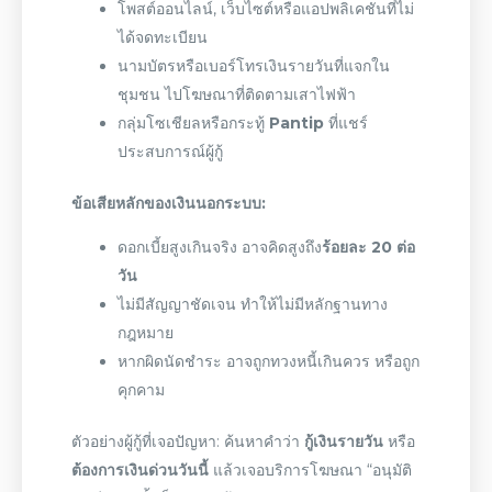
โพสต์
ออนไลน์
, เว็บไซต์หรือแอปพลิเคชันที่ไม่
ได้จดทะเบียน
นามบัตรหรือ
เบอร์โทรเงินรายวัน
ที่แจกใน
ชุมชน ไปโฆษณาที่ติดตามเสาไฟฟ้า
กลุ่มโซเชียลหรือกระทู้
Pantip
ที่แชร์
ประสบการณ์ผู้กู้
ข้อเสียหลักของเงินนอกระบบ:
ดอกเบี้ยสูงเกินจริง อาจคิดสูงถึง
ร้อยละ 20
ต่อ
วัน
ไม่มีสัญญาชัดเจน ทำให้ไม่มีหลักฐานทาง
กฎหมาย
หากผิดนัดชำระ อาจถูกทวงหนี้เกินควร หรือถูก
คุกคาม
ตัวอย่างผู้กู้ที่เจอปัญหา: ค้นหาคำว่า
กู้เงินรายวัน
หรือ
ต้องการเงินด่วน
วันนี้
แล้วเจอบริการโฆษณา “อนุมัติ