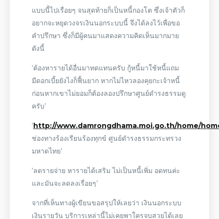
แบบนี้ไปเรื่อยๆ จนสุดท้ายก็เป็นหนี้กองโต ซึ่งเจ้าตัวก็
อยากจะหยุดวงจรเงินนอกระบบนี้ จึงได้ลงไว้เพื่อขอ
คำปรึกษา ซึ่งก็มีผู้คนมาแสดงความคิดเห็นมากมาย
ดังนี้
‘ต้องหารายได้อื่นมาทดแทนครับ กู้หนี้มาใช้หนี้แถม
มีดอกเบี้ยยังไงก็ฟื้นยาก หากไม่ไหวลองคุยกะเจ้าหนี้
ก่อนหากเขาไม่ยอมก็ต้องลองปรึกษาศูนย์ดำรงธรรมดู
ครับ’
‘
http://www.damrongdhama.moi.go.th/home/hom
ช่องทางร้องเรียนร้องทุกข์ ศูนย์ดำรงธรรมกระทรวง
มหาดไทย’
‘ลดรายจ่าย หารายได้เสริม ไม่เป็นหนี้เพิ่ม อดทนค่ะ
และมันจะลดลงเรื่อยๆ’
จากที่เห็นทางผู้เขียนขอสรุปให้เลยว่า เงินนอกระบบ
เงินรายวัน บริการเหล่านี้ไม่เคยพาใครจบสวยได้เลย