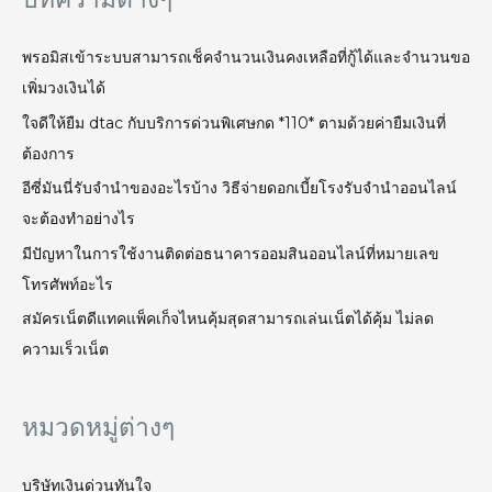
พรอมิสเข้าระบบสามารถเช็คจำนวนเงินคงเหลือที่กู้ได้และจำนวนขอ
เพิ่มวงเงินได้
ใจดีให้ยืม dtac กับบริการด่วนพิเศษกด *110* ตามด้วยค่ายืมเงินที่
ต้องการ
อีซี่มันนี่รับจำนำของอะไรบ้าง วิธีจ่ายดอกเบี้ยโรงรับจํานําออนไลน์
จะต้องทำอย่างไร
มีปัญหาในการใช้งานติดต่อธนาคารออมสินออนไลน์ที่หมายเลข
โทรศัพท์อะไร
สมัคร​เน็ต​ดี​แทคแพ็คเก็จไหนคุ้มสุดสามารถเล่นเน็ตได้คุ้ม ไม่ลด
ความเร็วเน็ต
หมวดหมู่ต่างๆ
บริษัทเงินด่วนทันใจ