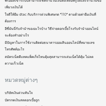
พรอมิสเข้าระบบสามารถเช็คจำนวนเงินคงเหลือที่กู้ได้และจำนวนขอ
เพิ่มวงเงินได้
ใจดีให้ยืม dtac กับบริการด่วนพิเศษกด *110* ตามด้วยค่ายืมเงินที่
ต้องการ
อีซี่มันนี่รับจำนำของอะไรบ้าง วิธีจ่ายดอกเบี้ยโรงรับจํานําออนไลน์
จะต้องทำอย่างไร
มีปัญหาในการใช้งานติดต่อธนาคารออมสินออนไลน์ที่หมายเลข
โทรศัพท์อะไร
สมัคร​เน็ต​ดี​แทคแพ็คเก็จไหนคุ้มสุดสามารถเล่นเน็ตได้คุ้ม ไม่ลด
ความเร็วเน็ต
หมวดหมู่ต่างๆ
บริษัทเงินด่วนทันใจ
บัตรกดเงินสดดอกเบี้ยถูก