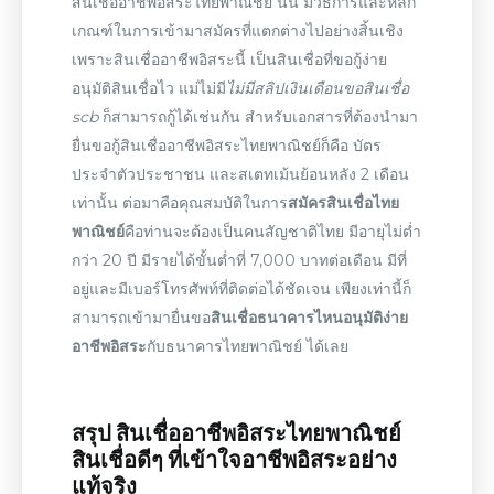
สินเชื่ออาชีพอิสระไทยพาณิชย์
นั้น มีวิธีการและหลัก
เกณฑ์ในการเข้ามาสมัครที่แตกต่างไปอย่างสิ้นเชิง
เพราะ
สินเชื่ออาชีพอิสระ
นี้ เป็นสินเชื่อที่ขอกู้ง่าย
อนุมัติสินเชื่อไว แม่ไม่มี
ไม่มีสลิปเงินเดือนขอสินเชื่อ
scb
ก็สามารถกู้ได้เช่นกัน สำหรับเอกสารที่ต้องนำมา
ยื่นขอกู้
สินเชื่ออาชีพอิสระไทยพาณิชย์
ก็คือ บัตร
ประจำตัวประชาชน และสเตทเม้นย้อนหลัง 2 เดือน
เท่านั้น ต่อมาคือ
คุณสมบัติ
ในการ
สมัครสินเชื่อไทย
พาณิชย์
คือท่านจะต้องเป็นคนสัญชาติไทย มีอายุไม่ต่ำ
กว่า 20 ปี มีรายได้ขั้นต่ำที่ 7,000 บาทต่อเดือน มีที่
อยู่และมีเบอร์โทรศัพท์ที่ติดต่อได้ชัดเจน เพียงเท่านี้ก็
สามารถเข้ามายื่นขอ
สินเชื่อธนาคารไหนอนุมัติง่าย
อาชีพอิสระ
กับ
ธนาคารไทยพาณิชย์
ได้เลย
สรุป
สินเชื่ออาชีพอิสระไทยพาณิชย์
สินเชื่อดีๆ ที่เข้าใจอาชีพอิสระอย่าง
แท้จริง