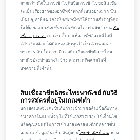
มากกว่า ดังนั้นการเข้าไปกู้หรือการเข้าไปขอสินเชื่อ
จะเป็นเรื่องยากของอาชีพจำพวกนี้เป็นอย่างมาก นั่น
เป็นปัญหาที่
ธนาคารไทยพาณิชย์
ให้ความสำคัญที่สุด
จึงได้ออกแบบ
สินเชื่ออาชีพอิสระ
ไทยพาณิชย์ เช่น
สิน
เชื่อ up cash
เป็นต้น
ขึ้นมาเพื่อ
อาชีพอิสระ
ที่
ไม่มี
สลิปเงินเดือน
ได้มีแหล่งเงินทุนไว้เป็นสภาพคล่อง
ทางการเงิน โดยการยืนขอ
สินเชื่ออาชีพอิสระไทย
พาณิชย์
จะทำอย่างไรบ้าง สามารถติดตามได้ที่
บทความนี้เท่านั้น
สินเชื่ออาชีพอิสระไทยพาณิชย์
กับวิธี
การสมัครที่อยู่ในเกณฑ์ต่ำ
หลายคนคงจะเคยชินกับการเข้ามาขอสินเชื่อกับทาง
ธนาคารในแบบทั่วๆ ไปที่ใช้เอกสารเยอะ ใช้
เงื่อนไข
หรือ
คุณสมบัติ
ในการเข้ามาสมัครสินเชื่อที่หลายขั้น
ตอน แต่
ข้อมูลสินเชื่อ
เงินกู้ผ่าน
ไทยพาณิชย์แอพ
อย่าง